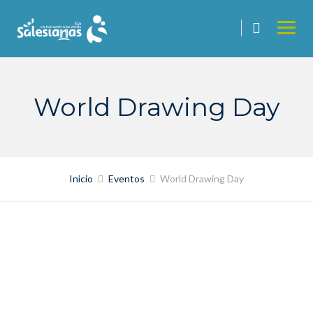
Saltar
contenido
World Drawing Day
Inicio
Eventos
World Drawing Day
00
0
00
00